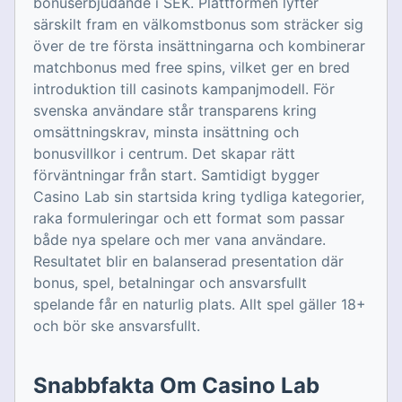
bonuserbjudande i SEK. Plattformen lyfter
särskilt fram en välkomstbonus som sträcker sig
över de tre första insättningarna och kombinerar
matchbonus med free spins, vilket ger en bred
introduktion till casinots kampanjmodell. För
svenska användare står transparens kring
omsättningskrav, minsta insättning och
bonusvillkor i centrum. Det skapar rätt
förväntningar från start. Samtidigt bygger
Casino Lab sin startsida kring tydliga kategorier,
raka formuleringar och ett format som passar
både nya spelare och mer vana användare.
Resultatet blir en balanserad presentation där
bonus, spel, betalningar och ansvarsfullt
spelande får en naturlig plats. Allt spel gäller 18+
och bör ske ansvarsfullt.
Snabbfakta Om Casino Lab