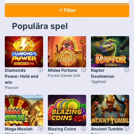
Filter
Populära spel
Diamonds
Midas Fortune
Raptor
Pocket Games Soft
Power: Hold and
Doublemax
Yggdrasil
win
Playson
Mega Moolah
Blazing Coins
Ancient Tumble