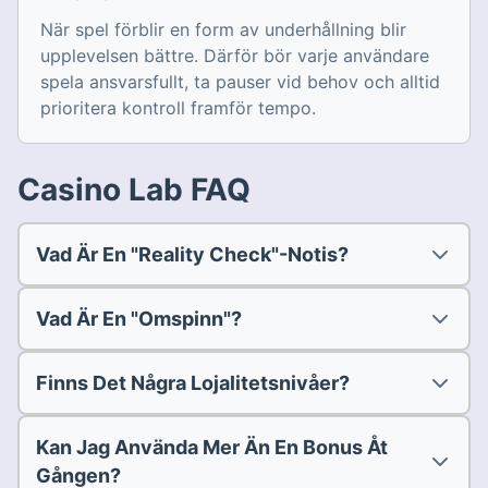
När spel förblir en form av underhållning blir
upplevelsen bättre. Därför bör varje användare
spela ansvarsfullt, ta pauser vid behov och alltid
prioritera kontroll framför tempo.
Casino Lab FAQ
Vad Är En "Reality Check"-Notis?
Vad Är En "omspinn"?
Finns Det Några Lojalitetsnivåer?
Kan Jag Använda Mer Än En Bonus Åt
Gången?