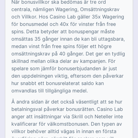
När bonusvillkor ska bedömas är tre ord
centrala, nämligen Wagering, Omsättningskrav
och Villkor. Hos Casino Lab gäller 35x Wagering
för bonusmedel och 40x för vinster från free
spins. Detta betyder att bonuspengar måste
omsättas 35 gånger innan de kan bli uttagsbara,
medan vinst från free spins följer ett högre
omsättningskrav på 40 gånger. Det ger en tydlig
skillnad mellan olika delar av kampanjen. För
spelare som jämför bonuserbjudanden är just
den uppdelningen viktig, eftersom den påverkar
hur snabbt ett bonusrelaterat saldo kan
omvandlas till tillgängliga medel.
Å andra sidan är det också väsentligt att se hur
betalningsval påverkar bonusrätten. Casino Lab
anger att insättningar via Skrill och Neteller inte
kvalificerar för välkomstbonusen. Den typen av
villkor behöver alltid vägas in innan en första