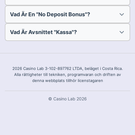
Vad Är En "No Deposit Bonus"?
Vad Är Avsnittet "Kassa"?
2026 Casino Lab 3-102-897762 LTDA, beläget i Costa Rica.
Alla rättigheter till tekniken, programvaran och driften av
denna webbplats tillhör licenstagaren
© Casino Lab 2026