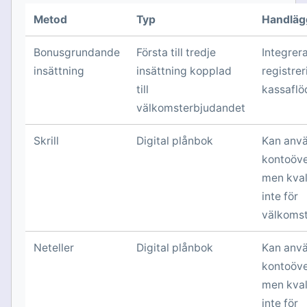
Metod
Typ
Handläg
Bonusgrundande
Första till tredje
Integrera
insättning
insättning kopplad
registre
till
kassaflö
välkomsterbjudandet
Skrill
Digital plånbok
Kan anvä
kontoöve
men kval
inte för
välkoms
Neteller
Digital plånbok
Kan anvä
kontoöve
men kval
inte för