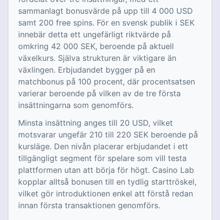
sammanlagt bonusvärde på upp till 4 000 USD
samt 200 free spins. För en svensk publik i SEK
innebär detta ett ungefärligt riktvärde på
omkring 42 000 SEK, beroende på aktuell
växelkurs. Själva strukturen är viktigare än
växlingen. Erbjudandet bygger på en
matchbonus på 100 procent, där procentsatsen
varierar beroende på vilken av de tre första
insättningarna som genomförs.
Minsta insättning anges till 20 USD, vilket
motsvarar ungefär 210 till 220 SEK beroende på
kursläge. Den nivån placerar erbjudandet i ett
tillgängligt segment för spelare som vill testa
plattformen utan att börja för högt. Casino Lab
kopplar alltså bonusen till en tydlig starttröskel,
vilket gör introduktionen enkel att förstå redan
innan första transaktionen genomförs.