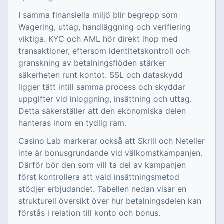
I samma finansiella miljö blir begrepp som
Wagering, uttag, handläggning och verifiering
viktiga. KYC och AML hör direkt ihop med
transaktioner, eftersom identitetskontroll och
granskning av betalningsflöden stärker
säkerheten runt kontot. SSL och dataskydd
ligger tätt intill samma process och skyddar
uppgifter vid inloggning, insättning och uttag.
Detta säkerställer att den ekonomiska delen
hanteras inom en tydlig ram.
Casino Lab markerar också att Skrill och Neteller
inte är bonusgrundande vid välkomstkampanjen.
Därför bör den som vill ta del av kampanjen
först kontrollera att vald insättningsmetod
stödjer erbjudandet. Tabellen nedan visar en
strukturell översikt över hur betalningsdelen kan
förstås i relation till konto och bonus.